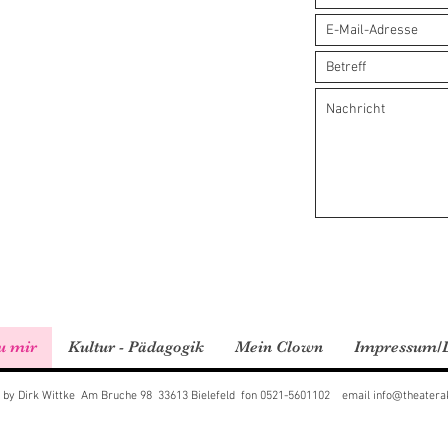
u mir
Kultur - Pädagogik
Mein Clown
Impressum/D
 by Dirk Wittke Am Bruche 98 33613 Bielefeld fon 0521-5601102 email
info@theaterak