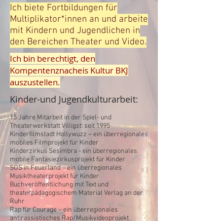
Ich biete Fortbildungen für
Multiplikator*innen an und arbeite
mit Kindern und Jugendlichen in
den Bereichen Theater und Video.
Ich bin berechtigt, den
Kompentenznacheis Kultur BKJ
auszustellen.
Kinder-und Jugendkulturarbeit:
15 Jahre Mitarbeit in der Spiel- und
Theaterwerkstatt Villigst: seit 1995
Kinderfilmstadt Hollywuzz – ein überregionales
mobiles Filmprojekt für Kinder
Kinderzirkus Sesimbra - ein überregionales
mobile Fantasiezirkusprojekt für Kinder
SOS in Feuerland – ein überregionales
Musiktheaterprojekt für Kinder
Buchveröffentlichung mit Text und
theaterpädagogischem Material Verlag an der
Ruhr
Rap für Courage – ein überregionales
antirassistisches Rap/Musikvideoprojekt