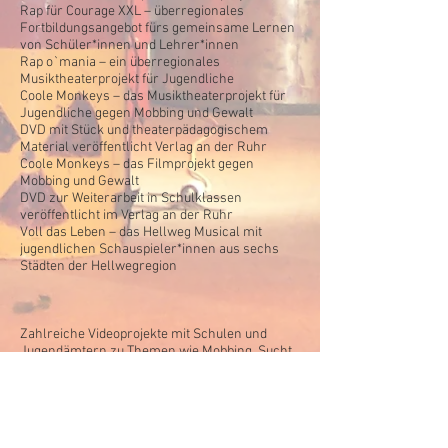
Rap für Courage XXL – überregionales
Fortbildungsangebot fürs gemeinsame Lernen
von Schüler*innen und Lehrer*innen
Rap o`mania – ein überregionales
Musiktheaterprojekt für Jugendliche
Coole Monkeys – das Musiktheaterprojekt für
Jugendliche gegen Mobbing und Gewalt
DVD mit Stück und theaterpädagogischem
Material veröffentlicht Verlag an der Ruhr
Coole Monkeys – das Filmprojekt gegen
Mobbing und Gewalt
DVD zur Weiterarbeit in Schulklassen
veröffentlicht im Verlag an der Ruhr
Voll das Leben – das Hellweg Musical mit
jugendlichen Schauspieler*innen aus sechs
Städten der Hellwegregion
Zahlreiche Videoprojekte mit Schulen und
Jugendämtern zu Themen wie Mobbing, Sucht,
Lebensträume, Migration Selbstbehauptung …
u.a. in Detmold, Ahlen, Bielefeld, Dortmund,
Euskirchen, Warendorf, Gütersloh,
Sendenhorst,
Hamm, Steinhagen...