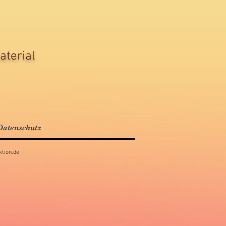
aterial
atenschutz
tion.de