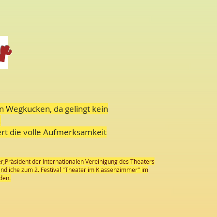
r
in Wegkucken, da gelingt kein
.
ert die volle Aufmerksamkeit
,Präsident der Internationalen Vereinigung des Theaters
endliche zum 2. Festival "Theater im Klassenzimmer" im
den.