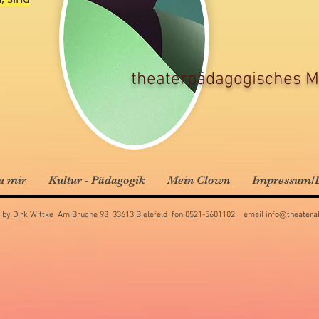
theaterpädagogisches M
u mir
Kultur - Pädagogik
Mein Clown
Impressum/D
 by Dirk Wittke Am Bruche 98 33613 Bielefeld fon 0521-5601102 email
info@theaterak