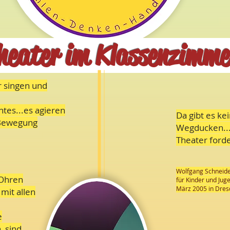
heater im Klassenzimme
er singen und
es...es agieren
Da gibt es ke
n Bewegung
Wegducken..
Theater ford
Wolfgang Schneider
 Ohren
für Kinder und Jug
März 2005 in Dres
 mit allen
e
, sind