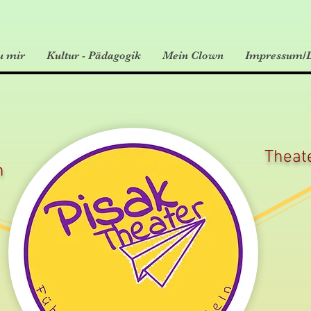
u mir
Kultur - Pädagogik
Mein Clown
Impressum/D
Theat
n