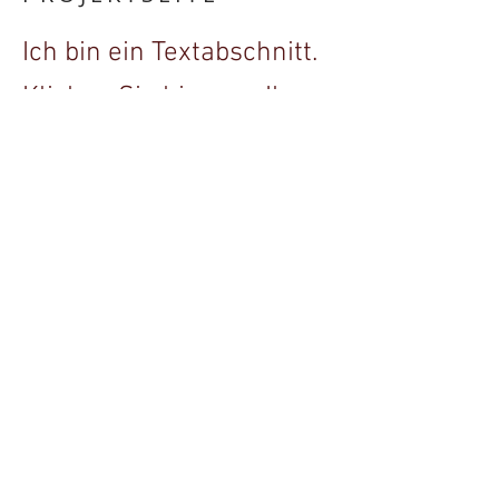
Ich bin ein Textabschnitt.
Klicken Sie hier, um Ihren
eigenen Text
hinzuzufügen und mich
zu bearbeiten. Klicken Sie
einfach auf "Text
bearbeiten" oder
doppelklicken Sie, um
Ihren Inhalt hinzuzufügen
und die Fonts zu ändern.